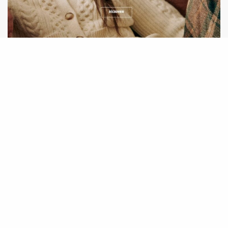
Sézane archives hiver 2025 – 2026 : la date dévoilée
!
26 DÉCEMBRE 2025
1 MIN READ