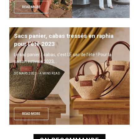
READ MORE
Sacs panier, cabas tressés en raphia
pour l’été 2023
Le sac panier / cabas, c’est LE sac de l’été ! Pour la
saison estivale 2023,…
30 MARS 2023
4 MINS READ
READ MORE