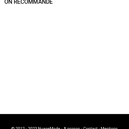
ON RECOMMANDE
© 2012 - 2023 NuageMode -
A propos
-
Contact
-
Mentions