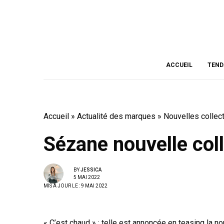
ACCUEIL
TEND
Accueil
»
Actualité des marques
»
Nouvelles collec
Sézane nouvelle col
BY
JESSICA
5 MAI 2022
MIS À JOUR LE : 9 MAI 2022
« C’est chaud » : telle est annoncée en teasing la n