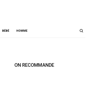
DATA NOT FOUND. PLEASE CHECK YOUR USER ID.
YOU CURRENTLY HAVE ACCESS TO A SUBSET OF X API V2 ENDPOINTS
AND LIMITED V1.1 ENDPOINTS (E.G. MEDIA POST, OAUTH) ONLY. IF YOU
NEED ACCESS TO THIS ENDPOINT, YOU MAY NEED A DIFFERENT ACCESS
LEVEL. YOU CAN LEARN MORE HERE:
HTTPS://DEVELOPER.X.COM/EN/PORTAL/PRODUCT
1.2K
BÉBÉ
HOMME
ON RECOMMANDE