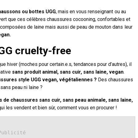
chaussons ou bottes UGG
, mais en vous renseignant ou au
ert que ces célèbres chaussures cocooning, confortables et
t composées de laine mais aussi de peau de mouton dans leur
egan.
GG cruelty-free
e hiver (moches pour certain.e.s, tendances pour d’autres), il
native
sans produit animal, sans cuir, sans laine, vegan
.
ussures style UGG vegan, végétaliennes ?
Des chaussures
 sans peau ni laine ?
 de chaussures sans cuir, sans peau animale, sans laine,
qui les vendent et bien sûr, comment vous en procurer !
Publicité