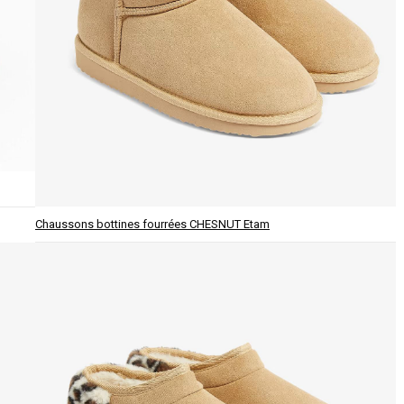
Chaussons bottines fourrées CHESNUT Etam