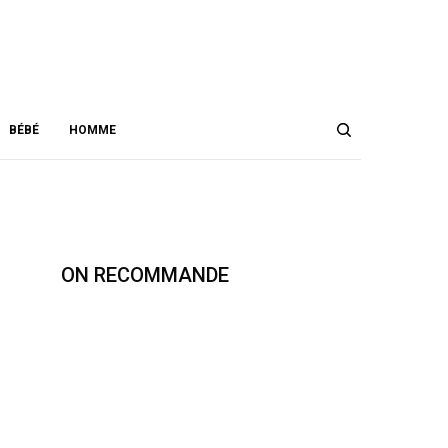
DATA NOT FOUND. PLEASE CHECK YOUR USER ID.
YOU CURRENTLY HAVE ACCESS TO A SUBSET OF X API V2 ENDPOINTS
AND LIMITED V1.1 ENDPOINTS (E.G. MEDIA POST, OAUTH) ONLY. IF YOU
NEED ACCESS TO THIS ENDPOINT, YOU MAY NEED A DIFFERENT ACCESS
LEVEL. YOU CAN LEARN MORE HERE:
HTTPS://DEVELOPER.X.COM/EN/PORTAL/PRODUCT
1.2K
BÉBÉ
HOMME
ON RECOMMANDE