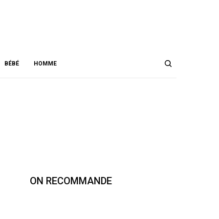
DATA NOT FOUND. PLEASE CHECK YOUR USER ID.
YOU CURRENTLY HAVE ACCESS TO A SUBSET OF X API V2 ENDPOINTS
AND LIMITED V1.1 ENDPOINTS (E.G. MEDIA POST, OAUTH) ONLY. IF YOU
NEED ACCESS TO THIS ENDPOINT, YOU MAY NEED A DIFFERENT ACCESS
LEVEL. YOU CAN LEARN MORE HERE:
HTTPS://DEVELOPER.X.COM/EN/PORTAL/PRODUCT
1.2K
BÉBÉ
HOMME
ON RECOMMANDE