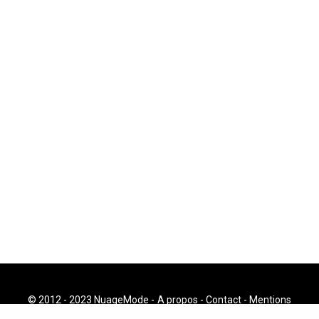
© 2012 - 2023 NuageMode -
A propos
-
Contact
-
Mentions
Légales