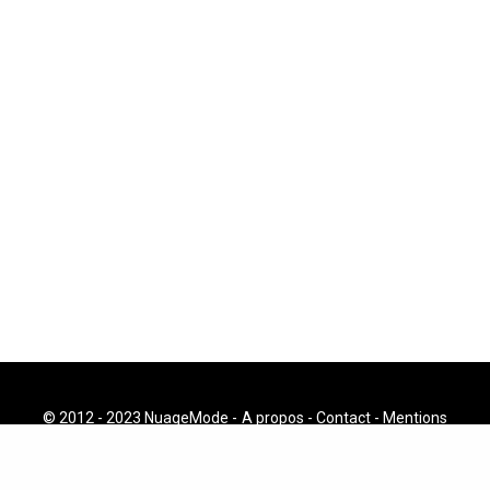
© 2012 - 2023 NuageMode -
A propos
-
Contact
-
Mentions
Légales