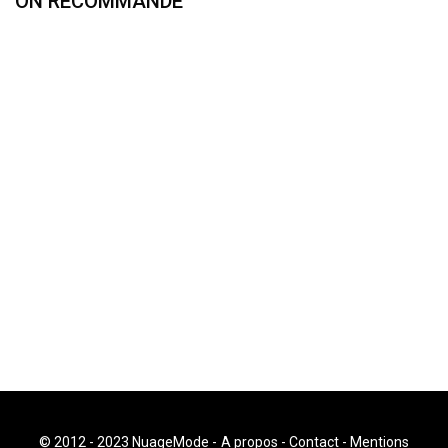
ON RECOMMANDE
© 2012 - 2023 NuageMode -
A propos
-
Contact
-
Mentions