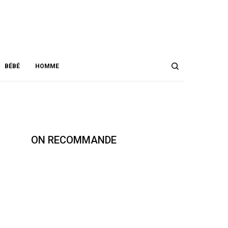
DATA NOT FOUND. PLEASE CHECK YOUR USER ID.
YOU CURRENTLY HAVE ACCESS TO A SUBSET OF X API V2 ENDPOINTS
AND LIMITED V1.1 ENDPOINTS (E.G. MEDIA POST, OAUTH) ONLY. IF YOU
NEED ACCESS TO THIS ENDPOINT, YOU MAY NEED A DIFFERENT ACCESS
LEVEL. YOU CAN LEARN MORE HERE:
HTTPS://DEVELOPER.X.COM/EN/PORTAL/PRODUCT
1.2K
BÉBÉ
HOMME
ON RECOMMANDE