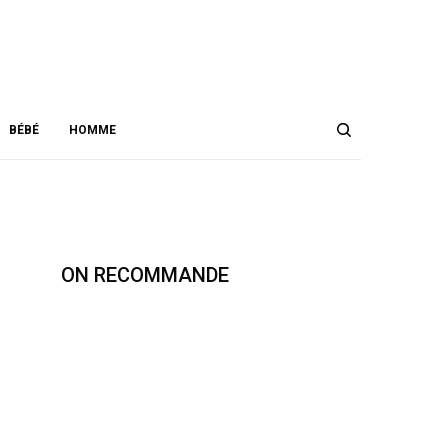
DATA NOT FOUND. PLEASE CHECK YOUR USER ID.
YOU CURRENTLY HAVE ACCESS TO A SUBSET OF X API V2 ENDPOINTS
AND LIMITED V1.1 ENDPOINTS (E.G. MEDIA POST, OAUTH) ONLY. IF YOU
NEED ACCESS TO THIS ENDPOINT, YOU MAY NEED A DIFFERENT ACCESS
LEVEL. YOU CAN LEARN MORE HERE:
HTTPS://DEVELOPER.X.COM/EN/PORTAL/PRODUCT
1.2K
BÉBÉ
HOMME
ON RECOMMANDE