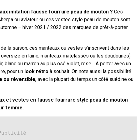
ux imitation fausse fourrure peau de mouton ?
Ces
sherpa ou aviateur ou ces vestes style peau de mouton sont
 automne – hiver 2021 / 2022 des marques de prêt-à-porter
 de la saison, ces manteaux ou vestes s’inscrivent dans les
oversize en laine
,
manteaux matelassés
ou les doudounes).
ir, blanc ou marron au plus osé violet, rose… A porter avec un
re, pour un
look rétro
à souhait. On note aussi la possibilité
e ou réversible
, avec la plupart du temps un côté suédine ou
ux et vestes en fausse fourrure style peau de mouton
our femme.
Publicité