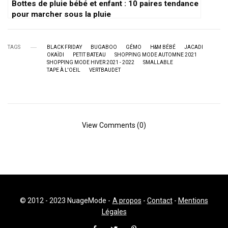
Bottes de pluie bébé et enfant : 10 paires tendance
pour marcher sous la pluie
TAGS
BLACK FRIDAY
BUGABOO
GÉMO
H&M BÉBÉ
JACADI
OKAÏDI
PETIT BATEAU
SHOPPING MODE AUTOMNE 2021
SHOPPING MODE HIVER 2021 - 2022
SMALLABLE
TAPE À L'OEIL
VERTBAUDET
View Comments (0)
© 2012 - 2023 NuageMode -
A propos
-
Contact
-
Mentions
Légales