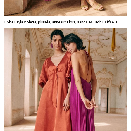
Robe Layla violette, plissée, anneaux Flora, sandales High Raffaella