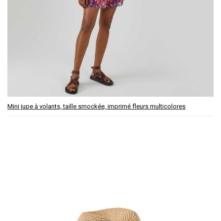
Mini jupe à volants, taille smockée, imprimé fleurs multicolores