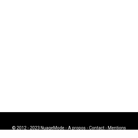
© 2012 - 2023 NuageMode -
A propos
-
Contact
-
Mentions
Légales