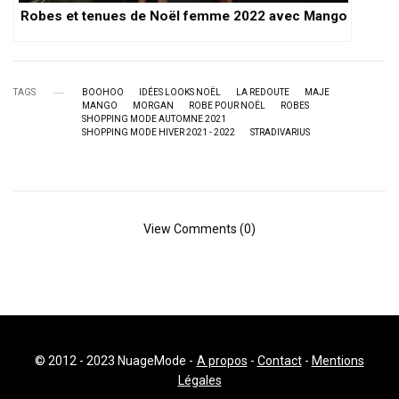
Robes et tenues de Noël femme 2022 avec Mango
TAGS
BOOHOO
IDÉES LOOKS NOËL
LA REDOUTE
MAJE
MANGO
MORGAN
ROBE POUR NOËL
ROBES
SHOPPING MODE AUTOMNE 2021
SHOPPING MODE HIVER 2021 - 2022
STRADIVARIUS
View Comments (0)
© 2012 - 2023 NuageMode -
A propos
-
Contact
-
Mentions
Légales