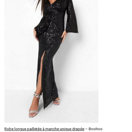
Robe longue pailletée à manche unique drapée
– Boohoo