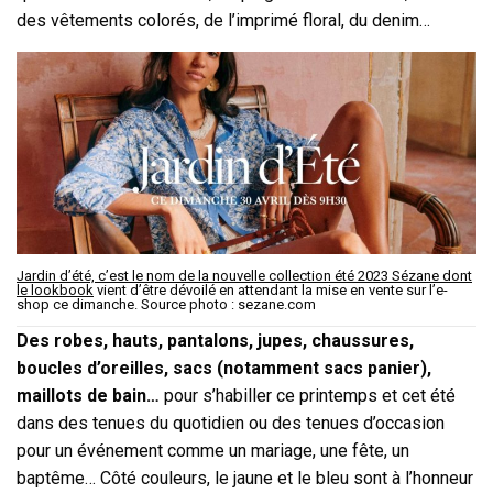
des vêtements colorés, de l’imprimé floral, du denim…
Jardin d’été, c’est le nom de la nouvelle collection été 2023 Sézane dont
le lookbook
vient d’être dévoilé en attendant la mise en vente sur l’e-
shop ce dimanche. Source photo : sezane.com
Des robes, hauts, pantalons, jupes, chaussures,
boucles d’oreilles, sacs (notamment sacs panier),
maillots de bain…
pour s’habiller ce printemps et cet été
dans des tenues du quotidien ou des tenues d’occasion
pour un événement comme un mariage, une fête, un
baptême… Côté couleurs, le jaune et le bleu sont à l’honneur